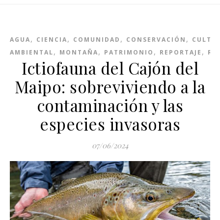
,
,
,
,
AGUA
CIENCIA
COMUNIDAD
CONSERVACIÓN
CULTU
,
,
,
,
AMBIENTAL
MONTAÑA
PATRIMONIO
REPORTAJE
RÍ
Ictiofauna del Cajón del
Maipo: sobreviviendo a la
contaminación y las
especies invasoras
07/06/2024