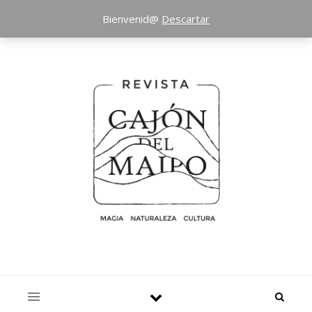
Bienvenid@
Descartar