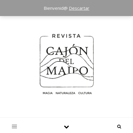
Bienvenid@
Descartar