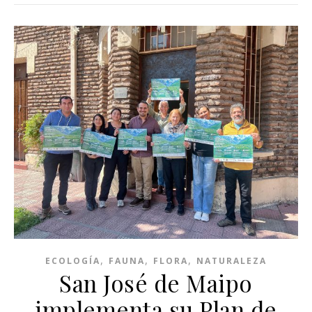
,
,
,
ECOLOGÍA
FAUNA
FLORA
NATURALEZA
San José de Maipo
implementa su Plan de