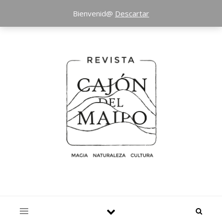
Bienvenid@
Descartar