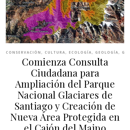
,
,
,
,
CONSERVACIÓN
CULTURA
ECOLOGÍA
GEOLOGÍA
GLA
Comienza Consulta
Ciudadana para
Ampliación del Parque
Nacional Glaciares de
Santiago y Creación de
Nueva Área Protegida en
el Cajón del Maipo