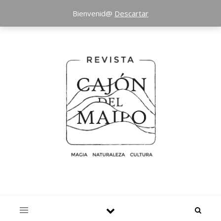
Bienvenid@
Descartar