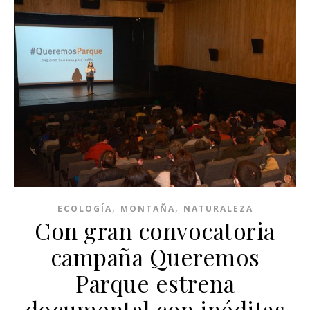
,
,
ECOLOGÍA
MONTAÑA
NATURALEZA
Con gran convocatoria
campaña Queremos
Parque estrena
documental con inéditas