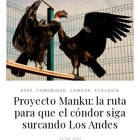
,
,
,
AVES
COMUNIDAD
CONDOR
ECOLOGÍA
Proyecto Manku: la ruta
para que el cóndor siga
surcando Los Andes
25/09/2022