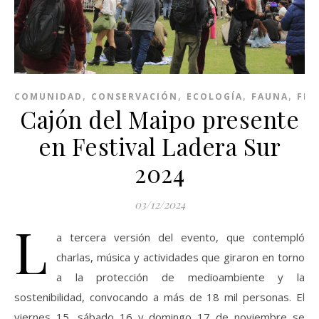
,
,
,
,
COMUNIDAD
CONSERVACIÓN
ECOLOGÍA
FAUNA
FLO
Cajón del Maipo presente
en Festival Ladera Sur
2024
03/12/2024
L
a tercera versión del evento, que contempló
charlas, música y actividades que giraron en torno
a la protección de medioambiente y la
sostenibilidad, convocando a más de 18 mil personas. El
viernes 15, sábado 16 y domingo 17 de noviembre se