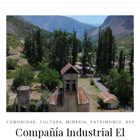
,
,
,
,
COMUNIDAD
CULTURA
MINERÍA
PATRIMONIO
REPO
Compañía Industrial El