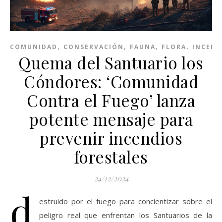
,
,
,
,
COMUNIDAD
CONSERVACIÓN
FAUNA
FLORA
INCEND
Quema del Santuario los
Cóndores: ‘Comunidad
Contra el Fuego’ lanza
potente mensaje para
prevenir incendios
forestales
24/12/2024
d
estruido por el fuego para concientizar sobre el
peligro real que enfrentan los Santuarios de la