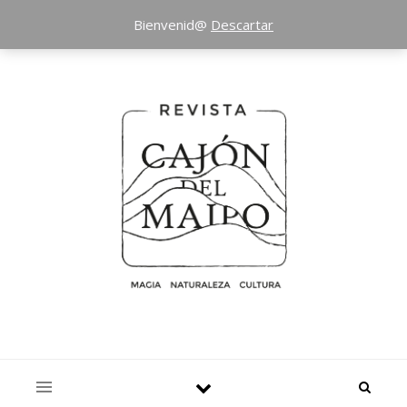
Bienvenid@
Descartar