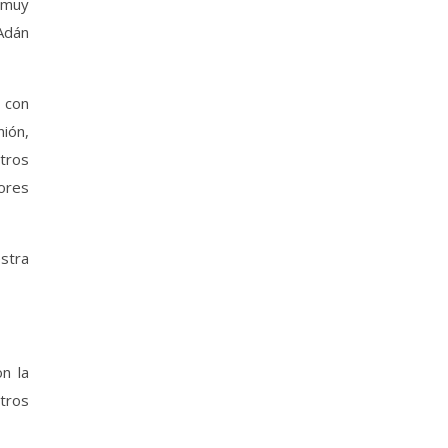
 muy
Adán
 con
nión,
tros
ores
estra
on la
otros