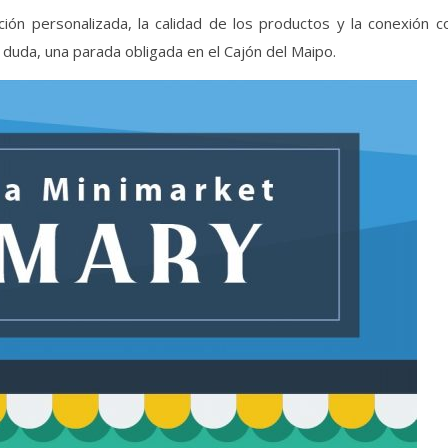
ión personalizada, la calidad de los productos y la conexión c
in duda, una parada obligada en el Cajón del Maipo.