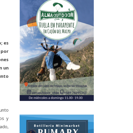
; es
 por
ones
n un
unto
punto
os y
gado,