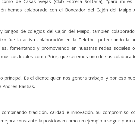
como de Casas Viejas (Club Estrella Solitaria), “para mí es
ién hemos colaborado con el Boxeador del Cajón del Maipo 
s y bingos de colegios del Cajón del Maipo, también colaborado
tro fue la activa colaboración en la Teletón, potenciando la u
ocales, fomentando y promoviendo en nuestras redes sociales o
y músicos locales como Prior, que seremos uno de sus colaborad
principal. Es el cliente quien nos genera trabajo, y por eso nu
a Andrés Bastías.
a, combinando tradición, calidad e innovación. Su compromiso c
a mejora constante la posicionan como un ejemplo a seguir para 