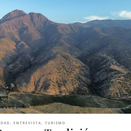
,
,
IDAD
ENTREVISTA
TURISMO