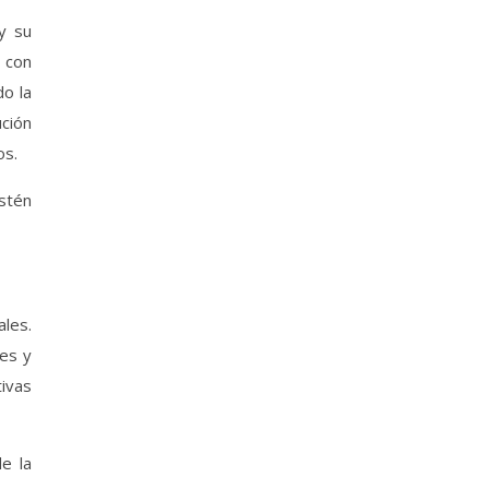
y su
 con
do la
ución
os.
stén
les.
es y
tivas
e la