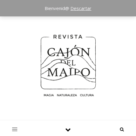
Bienvenid@
Descartar