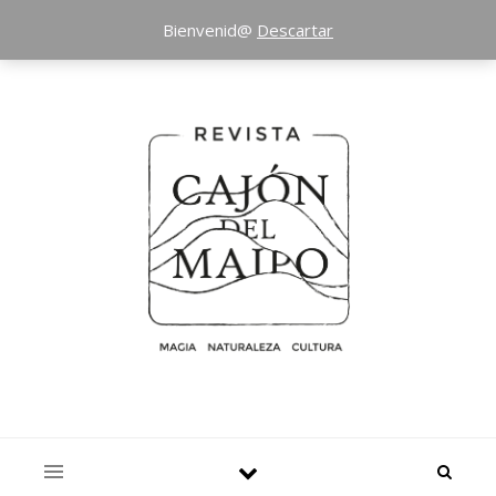
Bienvenid@
Descartar