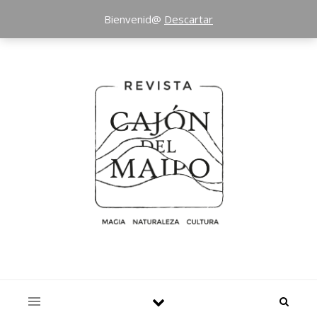
Bienvenid@
Descartar