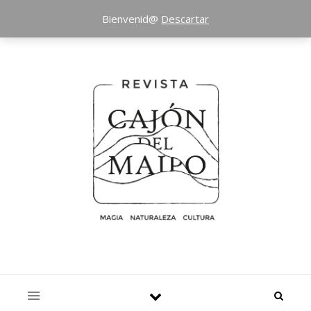
Bienvenid@
Descartar