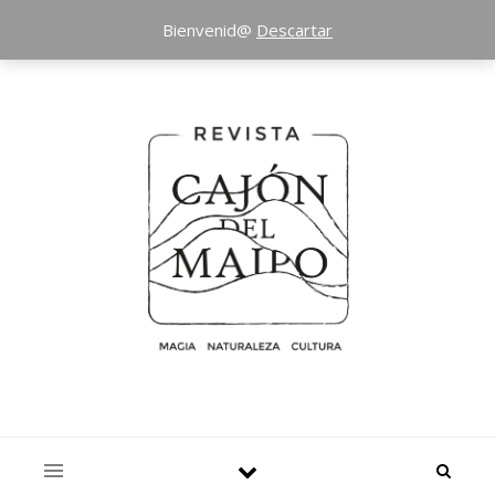
Bienvenid@
Descartar