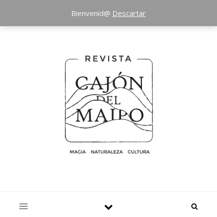
Bienvenid@
Descartar