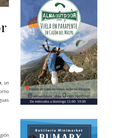
or
e
, un
orno
aguas
egión