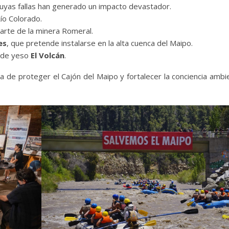
cuyas fallas han generado un impacto devastador.
ío Colorado.
arte de la minera Romeral.
es
, que pretende instalarse en la alta cuenca del Maipo.
a de yeso
El Volcán
.
 de proteger el Cajón del Maipo y fortalecer la conciencia ambi