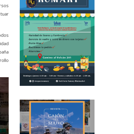
rsos
ctuar
todos
nidad
paña
ollo