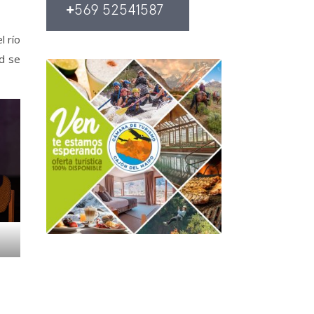
l río
ad se