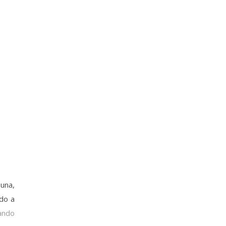
auna,
ndo a
ando