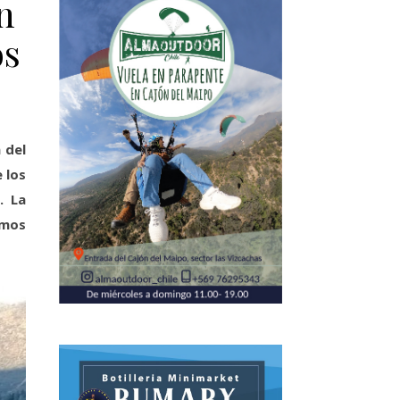
n
os
 del
 los
. La
emos