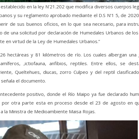
 establecido en la ley N’21.202 que modifica diversos cuerpos le
rbanos y su reglamento aprobado mediante el D.S N’1 5, de 2020
rir de sus buenos oficios, en lo que sea necesario, para instru
po de una solicitud por declaración de Humedales Urbanos de los
nte en virtud de la Ley de Humedales Urbanos.”
6 hectáreas y 81 kilómetros de río. Los cuales albergan una 
feros, ,ictiofauna, anfibios, reptiles. Entre ellos, se dest
ente, Queltehues, diucas, zorro Culpeo y del reptil clasificad
” señala el documento.
ntecedente positivo, donde el Río Maipo ya fue declarado hum
a, por otra parte esta en proceso desde el 23 de agosto en qu
da a la Ministra de Medioambiente Maisa Rojas.