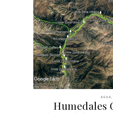
AGUA
Humedales C