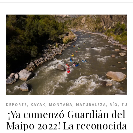
,
,
,
,
,
DEPORTE
KAYAK
MONTAÑA
NATURALEZA
RÍO
TUR
¡Ya comenzó Guardián del
Maipo 2022! La reconocida