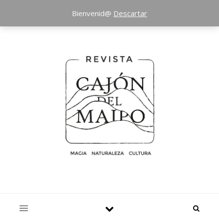
Bienvenid@
Descartar