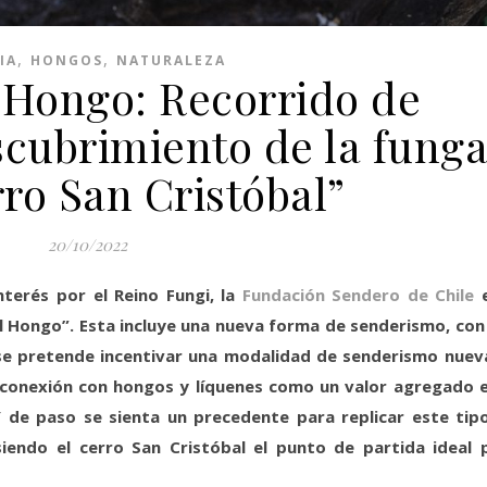
,
,
IA
HONGOS
NATURALEZA
 Hongo: Recorrido de
scubrimiento de la fung
rro San Cristóbal”
20/10/2022
nterés por el Reino Fungi, la
Fundación Sendero de Chile
e
l Hongo”. Esta incluye una nueva forma de senderismo, con
 se pretende incentivar una modalidad de senderismo nuev
a conexión con hongos y líquenes como un valor agregado e
 Y de paso se sienta un precedente para replicar este tip
 siendo el cerro San Cristóbal el punto de partida ideal 