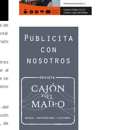
os de
otal.
rmato
 tres
ar al
de se
atos
s del
ación
, de