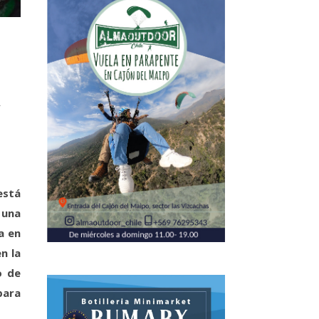
a
stá
 una
a en
n la
o de
para