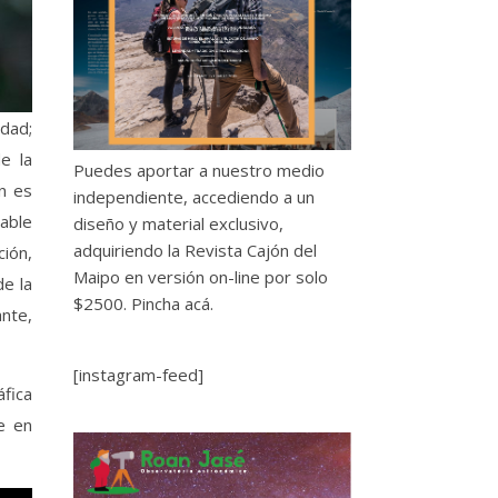
dad;
e la
Puedes aportar a nuestro medio
n es
independiente, accediendo a un
rable
diseño y material exclusivo,
adquiriendo la Revista Cajón del
ción,
Maipo en versión on-line por solo
de la
$2500.
Pincha acá.
ante,
[instagram-feed]
fica
e en