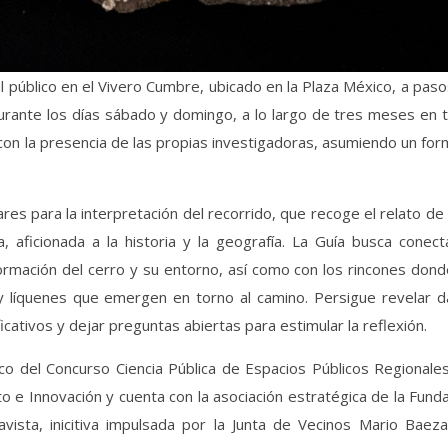
l público en el Vivero Cumbre, ubicado en la Plaza México, a pas
durante los días sábado y domingo, a lo largo de tres meses en t
 con la presencia de las propias investigadoras, asumiendo un fo
ares para la interpretación del recorrido, que recoge el relato de
, aficionada a la historia y la geografía. La Guía busca conect
ormación del cerro y su entorno, así como con los rincones don
y líquenes que emergen en torno al camino. Persigue revelar d
cativos y dejar preguntas abiertas para estimular la reflexión.
rco del Concurso Ciencia Pública de Espacios Públicos Regionale
to e Innovación y cuenta con la asociación estratégica de la Fund
vista, inicitiva impulsada por la Junta de Vecinos Mario Baeza