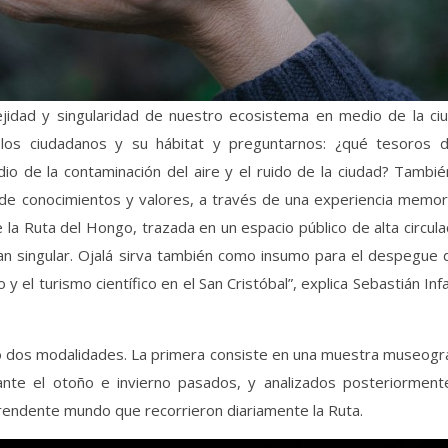
idad y singularidad de nuestro ecosistema en medio de la ciu
los ciudadanos y su hábitat y preguntarnos: ¿qué tesoros d
o de la contaminación del aire y el ruido de la ciudad? Tambié
ón de conocimientos y valores, a través de una experiencia memo
a Ruta del Hongo, trazada en un espacio público de alta circula
an singular. Ojalá sirva también como insumo para el despegue 
 y el turismo científico en el San Cristóbal”, explica Sebastián Inf
o dos modalidades. La primera consiste en una muestra museográ
ante el otoño e invierno pasados, y analizados posteriorment
rendente mundo que recorrieron diariamente la Ruta.