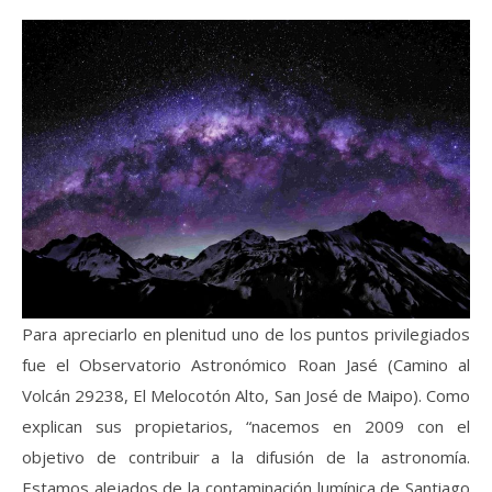
Para apreciarlo en plenitud uno de los puntos privilegiados
fue el Observatorio Astronómico Roan Jasé (Camino al
Volcán 29238, El Melocotón Alto, San José de Maipo). Como
explican sus propietarios, “nacemos en 2009 con el
objetivo de contribuir a la difusión de la astronomía.
Estamos alejados de la contaminación lumínica de Santiago