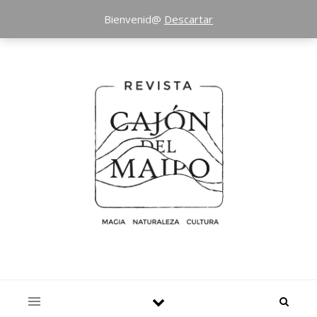
Bienvenid@
Descartar