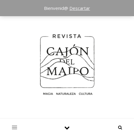
Bienvenid@
Descartar