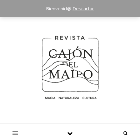
Bienvenid@
Descartar