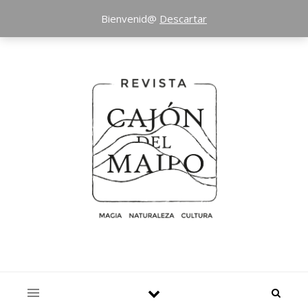
Bienvenid@
Descartar