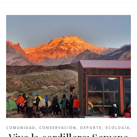
,
,
,
,
COMUNIDAD
CONSERVACIÓN
DEPORTE
ECOLOGÍA
M