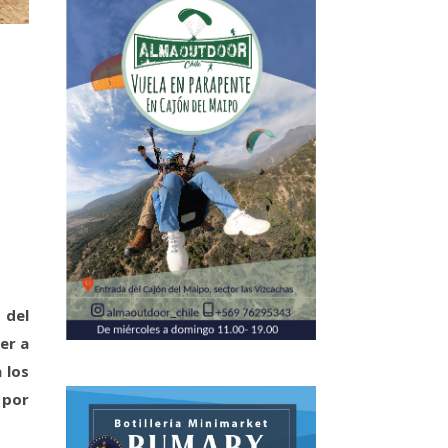
 del
er a
 los
 por