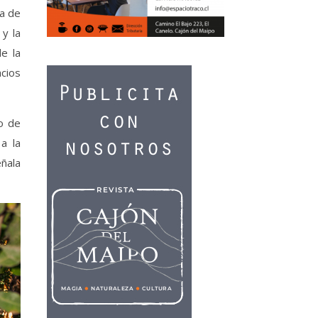
ta de
 y la
e la
cios
o de
a la
eñala