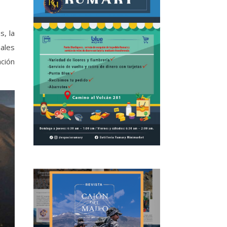
s, la
nales
ación