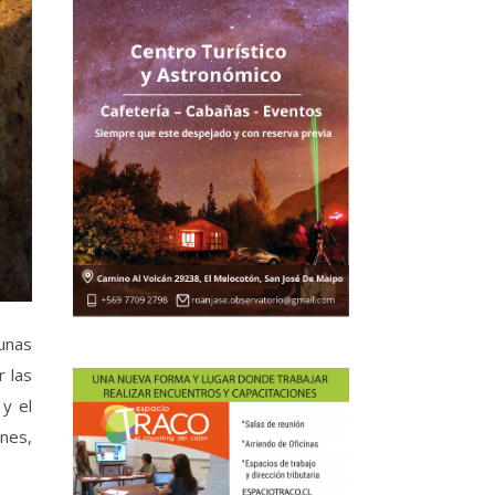
gunas
r las
 y el
ones,