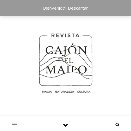
Bienvenid@
Descartar