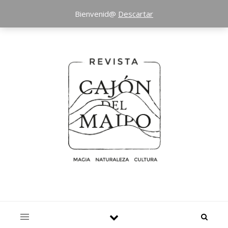
Bienvenid@
Descartar