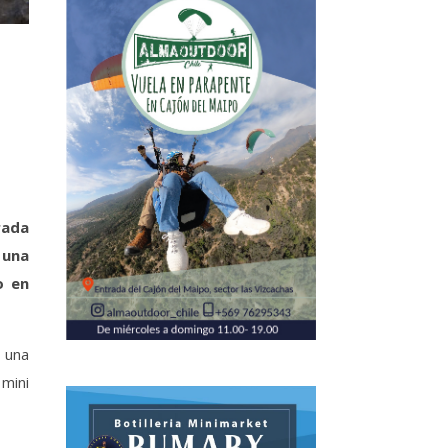
rada
 una
o en
 una
mini