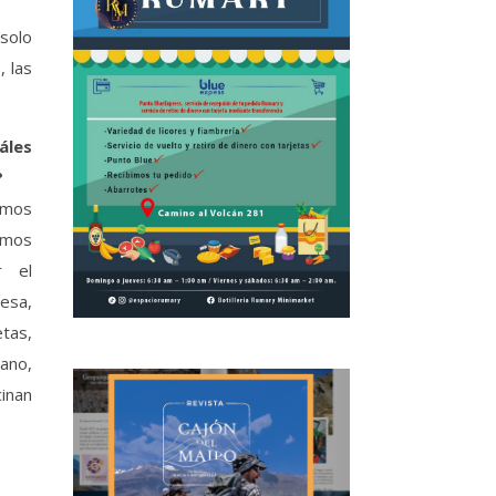
 solo
, las
áles
?
emos
emos
r el
ñesa,
tas,
ano,
inan