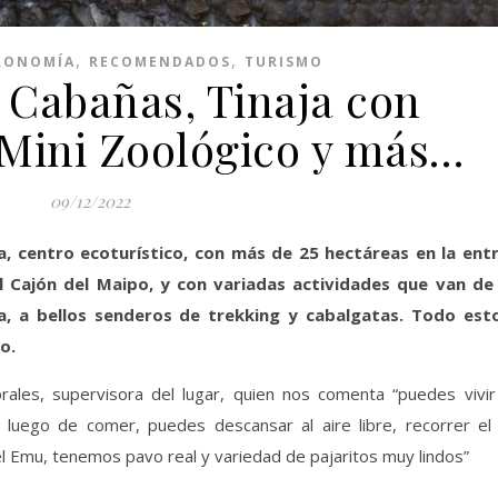
,
,
RONOMÍA
RECOMENDADOS
TURISMO
 Cabañas, Tinaja con
 Mini Zoológico y más…
09/12/2022
 centro ecoturístico, con más de 25 hectáreas en la ent
l Cajón del Maipo, y con variadas actividades que van de
a, a bellos senderos de trekking y cabalgatas. Todo est
o.
rales, supervisora del lugar, quien nos comenta “puedes vivir
 luego de comer, puedes descansar al aire libre, recorrer el 
l Emu, tenemos pavo real y variedad de pajaritos muy lindos”