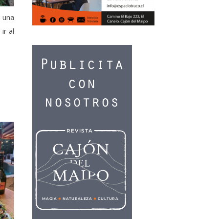
 una
ir al