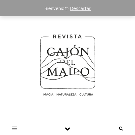
Bienvenid@
Descartar