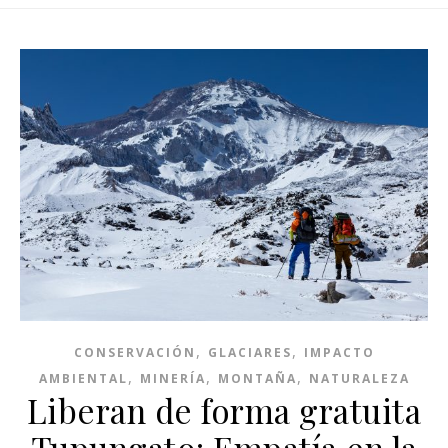
,
,
CONSERVACIÓN
GLACIARES
IMPACTO
,
,
,
AMBIENTAL
MINERÍA
MONTAÑA
NATURALEZA
Liberan de forma gratuita
Tupungato: Empatía en la