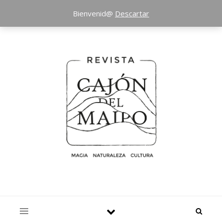
Bienvenid@
Descartar