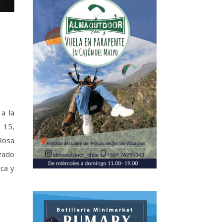
a la
 15,
Rosa
izado
ica y