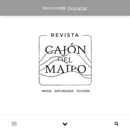
Bienvenid@
Descartar