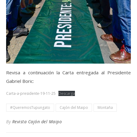
Revisa a continuación la Carta entregada al Presidente
Gabriel Boric:
Carta-a-presidente-19-11-25
Descarga
#QueremosTupungato
Cajón del Maipo
Montaña
By
Revista Cajón del Maipo