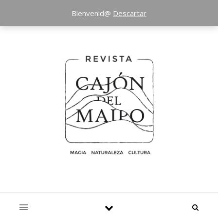
Bienvenid@
Descartar