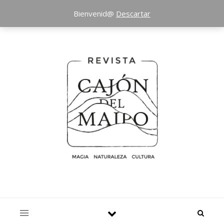
Bienvenid@
Descartar