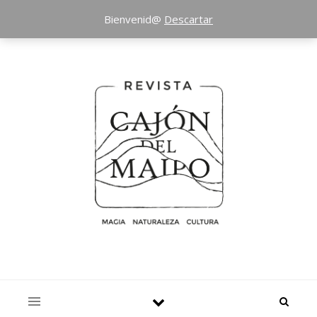
Bienvenid@
Descartar