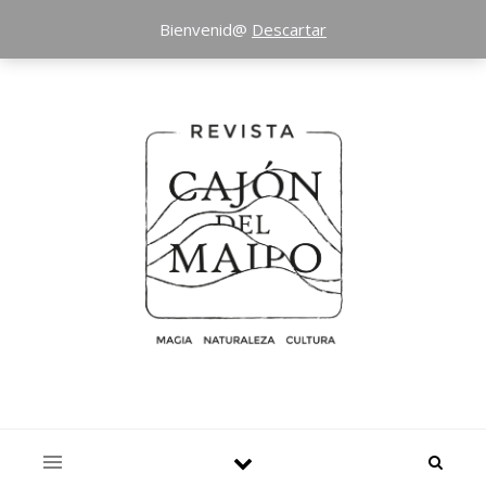
Bienvenid@
Descartar