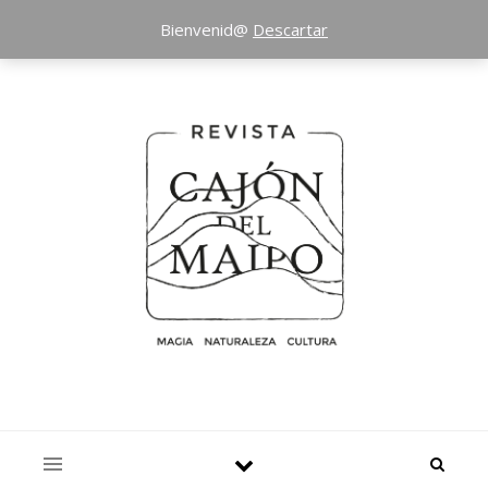
Bienvenid@
Descartar