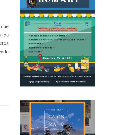
 que
enida
actos
tende