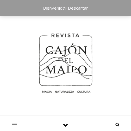
Bienvenid@
Descartar