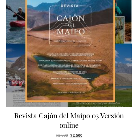
Revista Cajón del Maipo 03 Versión
online
El precio original era: $3.000.
El precio actual es: $2.500.
$
3.000
$
2.500