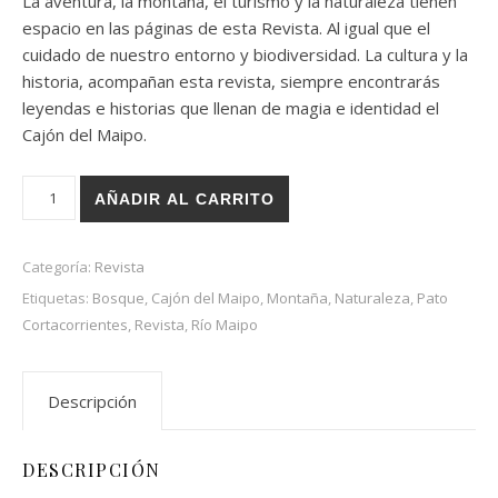
La aventura, la montaña, el turismo y la naturaleza tienen
un cliente
espacio en las páginas de esta Revista. Al igual que el
cuidado de nuestro entorno y biodiversidad. La cultura y la
historia, acompañan esta revista, siempre encontrarás
leyendas e historias que llenan de magia e identidad el
Cajón del Maipo.
Revista Cajón del Maipo N° 06 - Digital cantidad
AÑADIR AL CARRITO
Categoría:
Revista
Etiquetas:
Bosque
,
Cajón del Maipo
,
Montaña
,
Naturaleza
,
Pato
Cortacorrientes
,
Revista
,
Río Maipo
Descripción
DESCRIPCIÓN