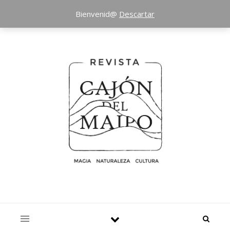
Bienvenid@
Descartar