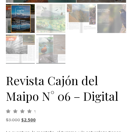
Revista Cajón del
Maipo N° 06 – Digital
Valorado con
1
El precio original era: $3.000.
El precio actual es: $2.500.
$
3.000
$
2.500
5.00
de 5 en
base a
valoración de