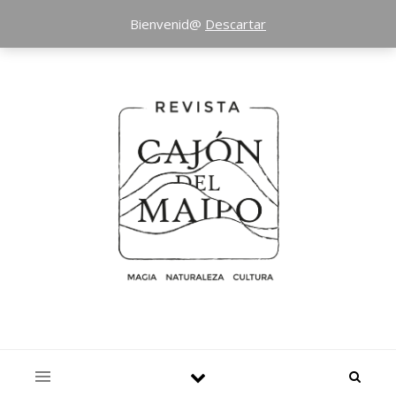
Bienvenid@
Descartar