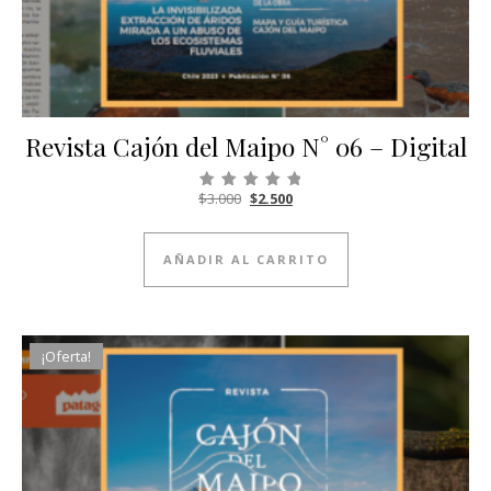
Revista Cajón del Maipo N° 06 – Digital
El precio original era: $3.000.
El precio actual es: $2.500.
$
3.000
$
2.500
Valorado con
5.00
de 5
AÑADIR AL CARRITO
¡Oferta!