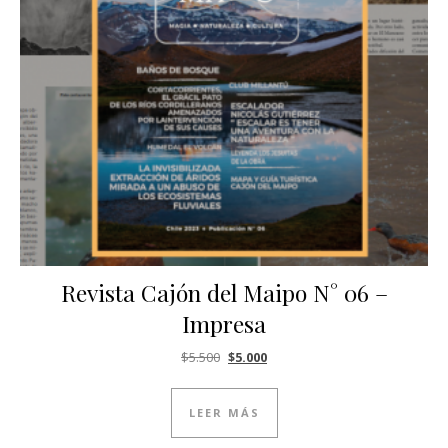
Revista Cajón del Maipo N° 06 –
Impresa
El precio original era: $5.500.
El precio actual es: $5.000.
$
5.500
$
5.000
LEER MÁS