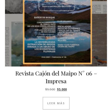
Revista Cajón del Maipo N° 06 –
Impresa
El precio original era: $5.500.
El precio actual es: $5.000.
$
5.500
$
5.000
LEER MÁS