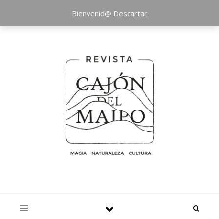
Bienvenid@
Descartar