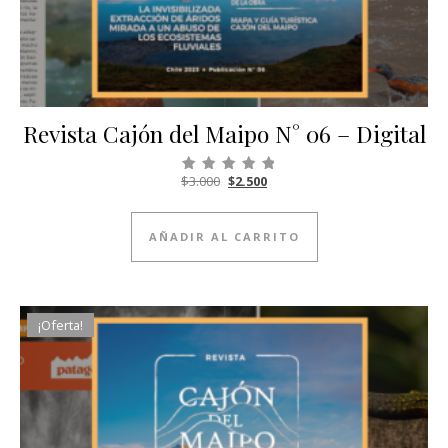
Revista Cajón del Maipo N° 06 – Digital
El precio original era: $3.000.
El precio actual es: $2.500.
$
3.000
$
2.500
Valorado con
5.00
de 5
AÑADIR AL CARRITO
¡Oferta!