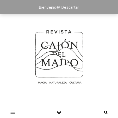
Bienvenid@
Descartar