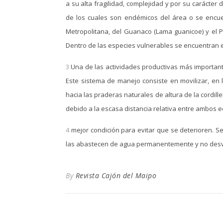
a su alta fragilidad, complejidad y por su carácte
de los cuales son endémicos del área o se encue
Metropolitana, del Guanaco (Lama guanicoe) y el Pe
Dentro de las especies vulnerables se encuentran e
3
Una de las actividades productivas más importante
Este sistema de manejo consiste en movilizar, en 
hacia las praderas naturales de altura de la cordil
debido a la escasa distancia relativa entre ambos 
4
mejor condición para evitar que se deterioren. S
las abastecen de agua permanentemente y no desv
By
Revista Cajón del Maipo