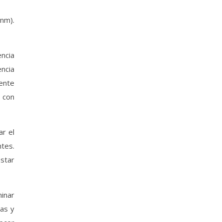
snm).
encia
encia
ente
a con
ar el
ntes.
estar
minar
tas y