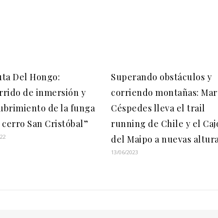
uta Del Hongo:
Superando obstáculos y
rrido de inmersión y
corriendo montañas: Mar
ubrimiento de la funga
Céspedes lleva el trail
 cerro San Cristóbal”
running de Chile y el Caj
022
del Maipo a nuevas altur
13/06/2023