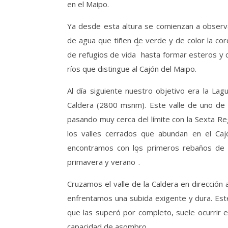
en el Maipo.
Ya desde esta altura se comienzan a observ
de agua que tiñen de verde y de color la cor
2
de refugios de vida
hasta formar esteros y c
ríos que distingue al Cajón del Maipo.
Al día siguiente nuestro objetivo era la La
Caldera (2800 msnm). Este valle de uno de l
pasando muy cerca del límite con la Sexta Re
los valles cerrados que abundan en el Ca
encontramos con los primeros rebaños de v
3
primavera y verano
.
Cruzamos el valle de la Caldera en dirección 
enfrentamos una subida exigente y dura. Este 
que las superó por completo, suele ocurrir en
capacidad de asombro.