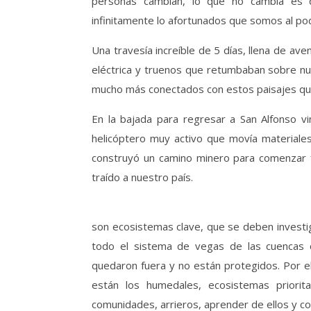
personas cambian, lo que no cambia es q
infinitamente lo afortunados que somos al pod
Una travesía increíble de 5 días, llena de av
eléctrica y truenos que retumbaban sobre nu
mucho más conectados con estos paisajes qu
En la bajada para regresar a San Alfonso 
helicóptero muy activo que movía materiales
construyó un camino minero para comenzar f
traído a nuestro país.
son ecosistemas clave, que se deben investi
todo el sistema de vegas de las cuencas q
quedaron fuera y no están protegidos. Por el
están los humedales, ecosistemas priorita
comunidades, arrieros, aprender de ellos y con