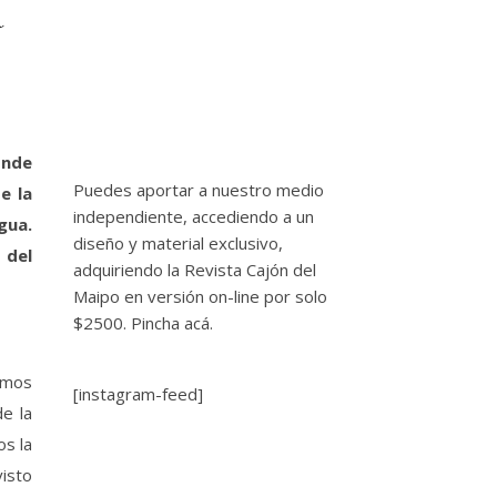
a
onde
Puedes aportar a nuestro medio
e la
independiente, accediendo a un
gua.
diseño y material exclusivo,
 del
adquiriendo la Revista Cajón del
Maipo en versión on-line por solo
$2500.
Pincha acá.
mos
[instagram-feed]
de la
os la
visto