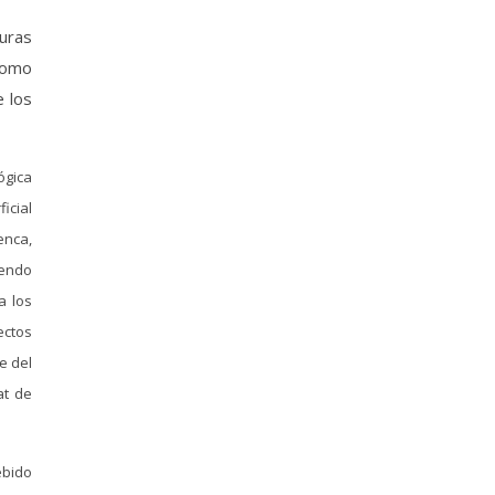
uras
 como
e los
ógica
icial
enca,
iendo
a los
ectos
e del
at de
ebido