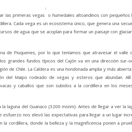
1
ar las primeras vegas
o humedales altoandinos con pequeños h
dillera. Cada vega es un ecosistema único, que genera una secu
ursos de agua que se acoplan para formar un paisaje con glacia
guna de Piuquenes, por lo que teníamos que atravesar el valle 
os grandes fundos típicos del Cajón va en una dirección sur-o
gión de Chile. La Caldera es una hondonada amplia y más abiert
jón del Maipo rodeado de vegas y esteros que abundan. Allí
acas y caballos que son subidos a la cordillera en los mese
a la laguna del Guanaco (3200 msnm). Antes de llegar a ver la l
esfuerzo nos elevó las expectativas para llegar a un lugar incr
 la cordillera, donde la belleza y la magnificencia ponen a prue