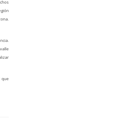
uchos
egión
zona.
ncia.
valle
lizar
y que