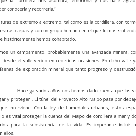
ue la cordillera nos asombra, emociona y nos hace agrad
er conocerla y recorrerla.”
enturas de extremo a extremo, tal como es la cordillera, con tor
estras carpas y con un grupo humano en el que fuimos sintiénd
e históricamente hemos cohabitado.
vimos un campamento, probablemente una avanzada minera, co
 desde el valle vecino en repetidas ocasiones. En dicho valle 
aenas de exploración mineral que tanto progreso y destrucció
Hace ya varios años nos hemos dado cuenta que las v
4
gar y proteger
. El túnel del Proyecto Alto Maipo pasa por deba
ue interviene. Con la ley de humedales urbanos, estos espa
lo es vital proteger la cuenca del Maipo de cordillera a mar y 
rios para la subsistencia de la vida. Es imperante incluir a
 ellos.