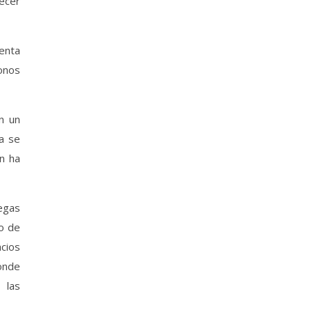
ecer
menta
onos
n un
ya se
n ha
egas
jo de
cios
donde
 las