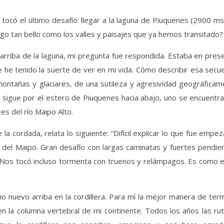
tocó el último desafío: llegar a la laguna de Piuquenes (2900 m
o tan bello como los valles y paisajes que ya hemos transitado?
rriba de la laguna, mi pregunta fue respondida. Estaba en pres
e he tenido la suerte de ver en mi vida. Cómo describir esa secu
ontañas y glaciares, de una sutileza y agresividad geográficam
 se sigue por el estero de Piuquenes hacia abajo, uno se encuentr
es del río Maipo Alto.
a cordada, relata lo siguiente: “Difícil explicar lo que fue empez
 del Maipo. Gran desafío con largas caminatas y fuertes pendie
más. Nos tocó incluso tormenta con truenos y relámpagos. Es como 
ño nuevo arriba en la cordillera. Para mí la mejor manera de ter
n la columna vertebral de mi continente. Todos los años las ru