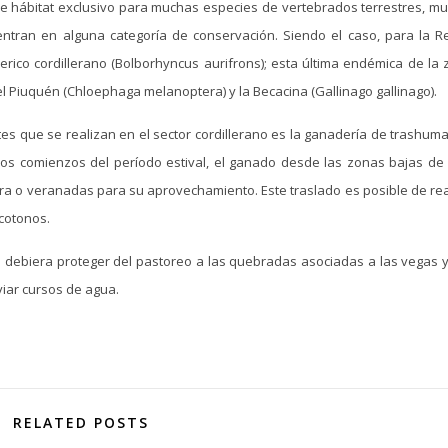
r de hábitat exclusivo para muchas especies de vertebrados terrestres, m
ntran en alguna categoría de conservación. Siendo el caso, para la R
rico cordillerano (Bolborhyncus aurifrons); esta última endémica de la 
l Piuquén (Chloephaga melanoptera) y la Becacina (Gallinago gallinago).
s que se realizan en el sector cordillerano es la ganadería de trashuma
los comienzos del período estival, el ganado desde las zonas bajas de 
lera o veranadas para su aprovechamiento. Este traslado es posible de rea
ecotonos.
e debiera proteger del pastoreo a las quebradas asociadas a las vegas 
iar cursos de agua.
RELATED POSTS