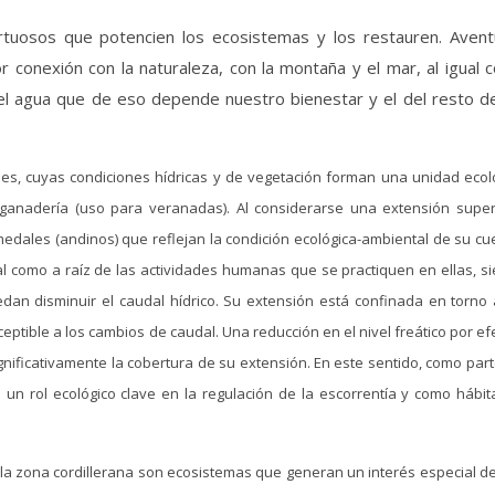
rtuosos que potencien los ecosistemas y los restauren. Avent
 conexión con la naturaleza, con la montaña y el mar, al igual
 el agua que de eso depende nuestro bienestar y el del resto d
s, cuyas condiciones hídricas y de vegetación forman una unidad ecol
anadería (uso para veranadas). Al considerarse una extensión superf
edales (andinos) que reflejan la condición ecológica-ambiental de su cu
l como a raíz de las actividades humanas que se practiquen en ellas, s
edan disminuir el caudal hídrico. Su extensión está confinada en torno 
ptible a los cambios de caudal. Una reducción en el nivel freático por ef
gnificativamente la cobertura de su extensión. En este sentido, como part
un rol ecológico clave en la regulación de la escorrentía y como hábit
la zona cordillerana son ecosistemas que generan un interés especial d