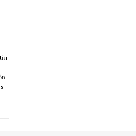
tín
ón
as