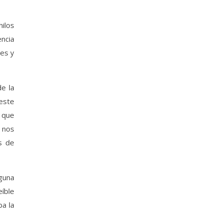
ilos
encia
res y
de la
este
a que
 nos
s de
aguna
eíble
ba la