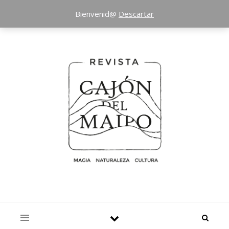
Bienvenid@
Descartar