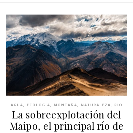
,
,
,
,
AGUA
ECOLOGÍA
MONTAÑA
NATURALEZA
RÍO
La sobreexplotación del
Maipo, el principal río de