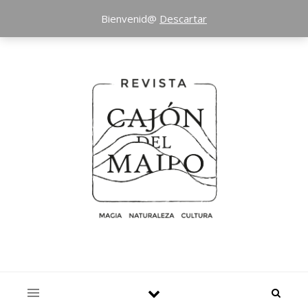
Bienvenid@
Descartar