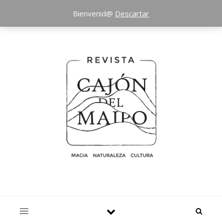
Bienvenid@
Descartar