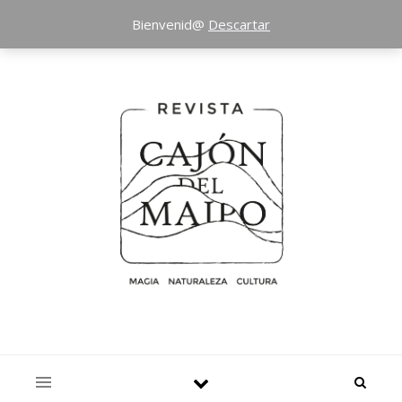
Bienvenid@
Descartar