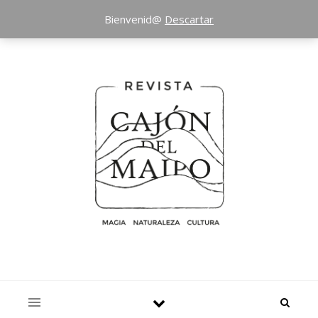
Bienvenid@
Descartar