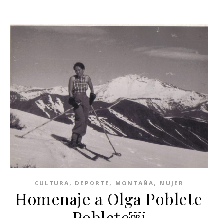
,
,
,
CULTURA
DEPORTE
MONTAÑA
MUJER
Homenaje a Olga Poblete
Poblete￼