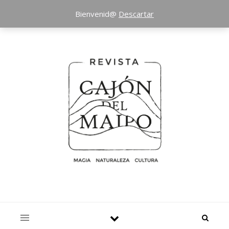
Bienvenid@
Descartar