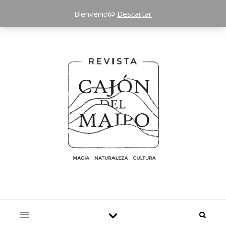
Bienvenid@
Descartar