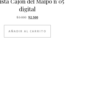
ista Cajón del Maipo n°05
digital
El precio original era: $3.000.
El precio actual es: $2.500.
$
3.000
$
2.500
AÑADIR AL CARRITO