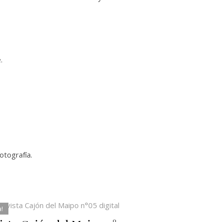
.
otografía.
a!