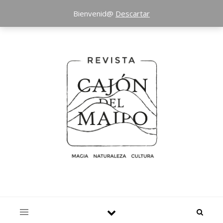
Bienvenid@
Descartar