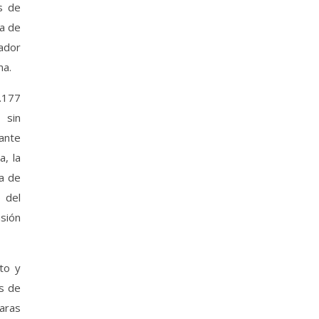
s de
da de
cador
ma.
.177
 sin
 ante
, la
a de
 del
sión
to y
os de
maras