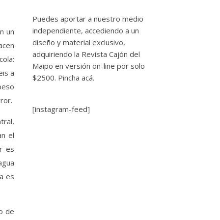
Puedes aportar a nuestro medio
independiente, accediendo a un
n un
diseño y material exclusivo,
acen
adquiriendo la Revista Cajón del
ola:
Maipo en versión on-line por solo
is a
$2500.
Pincha acá.
peso
ror.
[instagram-feed]
tral,
an el
r es
agua
a es
o de