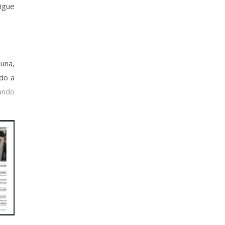
sigue
auna,
ndo a
ando