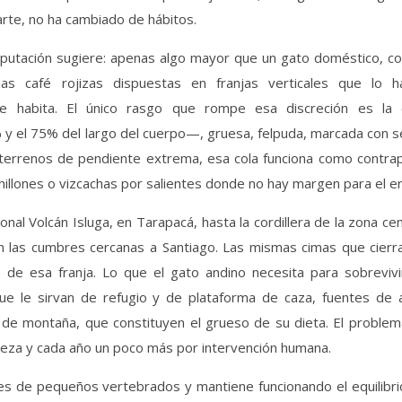
parte, no ha cambiado de hábitos.
putación sugiere: apenas algo mayor que un gato doméstico, co
as café rojizas dispuestas en franjas verticales que lo h
ue habita. El único rasgo que rompe esa discreción es la c
 el 75% del largo del cuerpo—, gruesa, felpuda, marcada con se
 terrenos de pendiente extrema, esa cola funciona como contra
hillones o vizcachas por salientes donde no hay margen para el er
nal Volcán Isluga, en Tarapacá, hasta la cordillera de la zona cen
en las cumbres cercanas a Santiago. Las mismas cimas que cierr
 de esa franja. Lo que el gato andino necesita para sobrevivi
ue le sirvan de refugio y de plataforma de caza, fuentes de 
 de montaña, que constituyen el grueso de su dieta. El problem
leza y cada año un poco más por intervención humana.
s de pequeños vertebrados y mantiene funcionando el equilibri