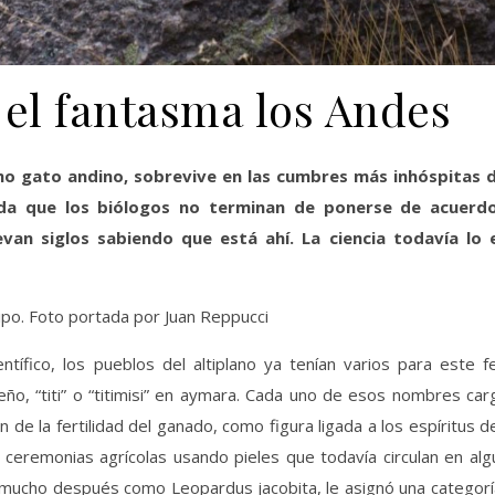
 el fantasma los Andes
 gato andino, sobrevive en las cumbres más inhóspitas d
cida que los biólogos no terminan de ponerse de acuerd
van siglos sabiendo que está ahí. La ciencia todavía lo 
ipo. Foto portada por Juan Reppucci
tífico, los pueblos del altiplano ya tenían varios para este fe
eño, “titi” o “titimisi” en aymara. Cada uno de esos nombres ca
 de la fertilidad del ganado, como figura ligada a los espíritus d
 ceremonias agrícolas usando pieles que todavía circulan en al
ó mucho después como Leopardus jacobita, le asignó una categor