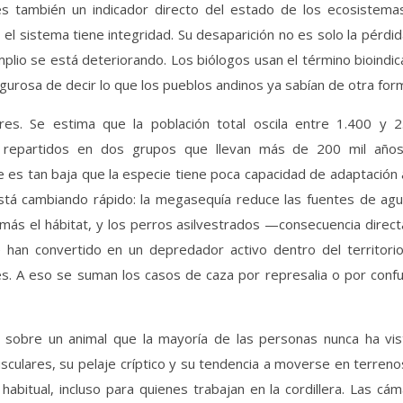
es también un indicador directo del estado de los ecosistema
 el sistema tiene integridad. Su desaparición no es solo la pérdi
plio se está deteriorando. Los biólogos usan el término bioindi
igurosa de decir lo que los pueblos andinos ya sabían de otra for
res. Se estima que la población total oscila entre 1.400 y 2
n, repartidos en dos grupos que llevan más de 200 mil años
e es tan baja que la especie tiene poca capacidad de adaptación
stá cambiando rápido: la megasequía reduce las fuentes de agua
ás el hábitat, y los perros asilvestrados —consecuencia direct
han convertido en un depredador activo dentro del territorio
. A eso se suman los casos de caza por represalia o por confu
 sobre un animal que la mayoría de las personas nunca ha vis
culares, su pelaje críptico y su tendencia a moverse en terren
 habitual, incluso para quienes trabajan en la cordillera. Las cá