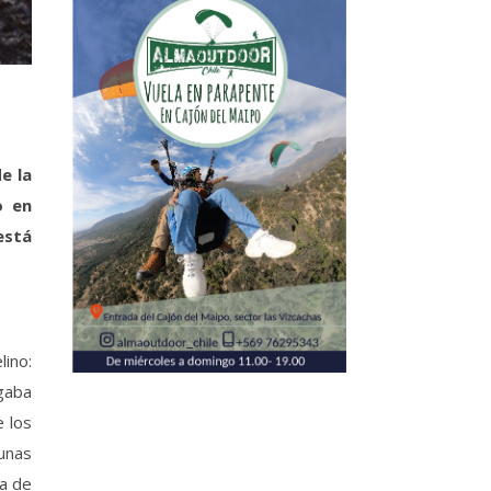
e la
o en
está
lino:
rgaba
e los
gunas
ía de